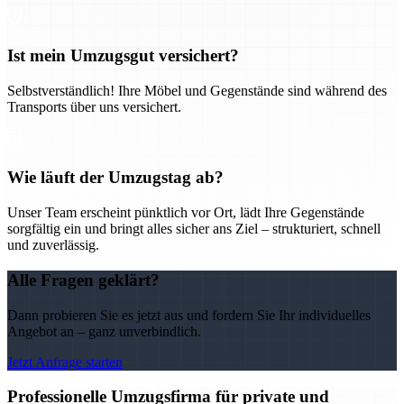
Ist mein Umzugsgut versichert?
Selbstverständlich! Ihre Möbel und Gegenstände sind während des
Transports über uns versichert.
Wie läuft der Umzugstag ab?
Unser Team erscheint pünktlich vor Ort, lädt Ihre Gegenstände
sorgfältig ein und bringt alles sicher ans Ziel – strukturiert, schnell
und zuverlässig.
Alle Fragen geklärt?
Dann probieren Sie es jetzt aus und fordern Sie Ihr individuelles
Angebot an – ganz unverbindlich.
Jetzt Anfrage starten
Professionelle Umzugsfirma für private und