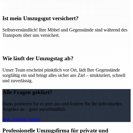
Ist mein Umzugsgut versichert?
Selbstverständlich! Ihre Möbel und Gegenstände sind während des
Transports über uns versichert.
Wie läuft der Umzugstag ab?
Unser Team erscheint pünktlich vor Ort, lädt Ihre Gegenstände
sorgfältig ein und bringt alles sicher ans Ziel – strukturiert, schnell
und zuverlässig.
Alle Fragen geklärt?
Dann probieren Sie es jetzt aus und fordern Sie Ihr individuelles
Angebot an – ganz unverbindlich.
Jetzt Anfrage starten
Professionelle Umzugsfirma für private und