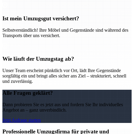
Ist mein Umzugsgut versichert?
Selbstverständlich! Ihre Möbel und Gegenstände sind während des
Transports über uns versichert.
Wie läuft der Umzugstag ab?
Unser Team erscheint pünktlich vor Ort, lädt Ihre Gegenstände
sorgfältig ein und bringt alles sicher ans Ziel – strukturiert, schnell
und zuverlässig.
Alle Fragen geklärt?
Dann probieren Sie es jetzt aus und fordern Sie Ihr individuelles
Angebot an – ganz unverbindlich.
Jetzt Anfrage starten
Professionelle Umzugsfirma für private und