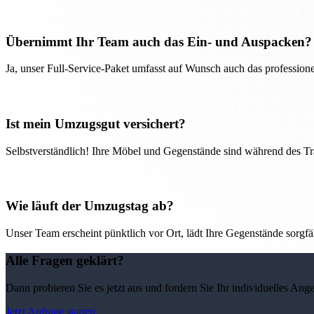
Übernimmt Ihr Team auch das Ein- und Auspacken?
Ja, unser Full-Service-Paket umfasst auf Wunsch auch das professio
Ist mein Umzugsgut versichert?
Selbstverständlich! Ihre Möbel und Gegenstände sind während des Tra
Wie läuft der Umzugstag ab?
Unser Team erscheint pünktlich vor Ort, lädt Ihre Gegenstände sorgfälti
Alle Fragen geklärt?
Dann probieren Sie es jetzt aus und fordern Sie Ihr individuelles Ang
Jetzt Anfrage starten