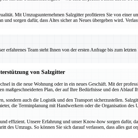
alität. Mit Umzugsunternehmen Salzgitter profitieren Sie von einer umf
 und sorgen dafür, dass Altes sicher an Neues übergeben wird. Verlas
 erfahrenes Team steht Ihnen von der ersten Anfrage bis zum letzten Ka
terstützung von Salzgitter
chsel in die neue Wohnung oder in ein neues Geschäft. Mit der profes
inen maßgeschneiderten Plan, der auf Ihre Bedürfnisse und den Ablauf 
, sondern auch die Logistik und den Transport sicherzustellen. Salzgit
ter, die Terminplanung mit Handwerkern oder die Organisation des Umz
i und effizient. Unsere Erfahrung und unser Know-how sorgen dafür, da
hritt des Umzugs. So können Sie sich darauf verlassen, dass alles gut o