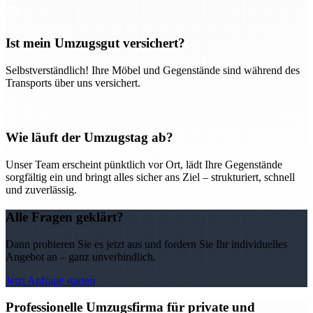
Ist mein Umzugsgut versichert?
Selbstverständlich! Ihre Möbel und Gegenstände sind während des
Transports über uns versichert.
Wie läuft der Umzugstag ab?
Unser Team erscheint pünktlich vor Ort, lädt Ihre Gegenstände
sorgfältig ein und bringt alles sicher ans Ziel – strukturiert, schnell
und zuverlässig.
Alle Fragen geklärt?
Dann probieren Sie es jetzt aus und fordern Sie Ihr individuelles
Angebot an – ganz unverbindlich.
Jetzt Anfrage starten
Professionelle Umzugsfirma für private und