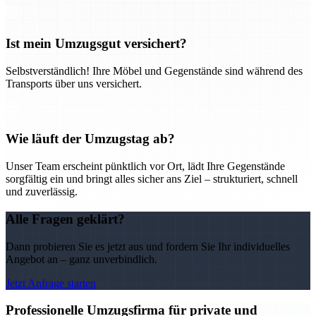
Ist mein Umzugsgut versichert?
Selbstverständlich! Ihre Möbel und Gegenstände sind während des
Transports über uns versichert.
Wie läuft der Umzugstag ab?
Unser Team erscheint pünktlich vor Ort, lädt Ihre Gegenstände
sorgfältig ein und bringt alles sicher ans Ziel – strukturiert, schnell
und zuverlässig.
Alle Fragen geklärt?
Dann probieren Sie es jetzt aus und fordern Sie Ihr individuelles
Angebot an – ganz unverbindlich.
Jetzt Anfrage starten
Professionelle Umzugsfirma für private und